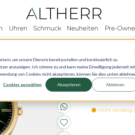
n
Uhren
Schmuck
Neuheiten
Pre-Own
rn, um unsere Dienste bereitzustellen und kontinuierlich zu
r anzuzeigen. Ich stimme zu und kann meine Einwilligung jederzeit mi
OMEGA De Vill
rwendung von Cookies nicht akzeptieren, können Sie dies unten ablehne
Cookies auswählen
Akzeptieren
Ablehnen
Ø 40 mm
21.800,- €
nicht vorrätig