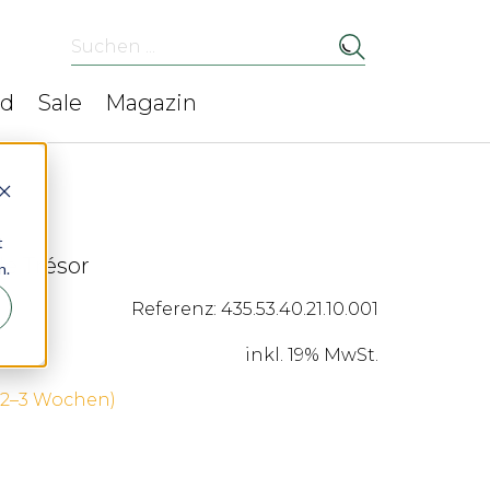
Suchen ...
ed
Sale
Magazin
t
e Trésor
n.
Referenz: 435.53.40.21.10.001
inkl. 19% MwSt.
 (2–3 Wochen)