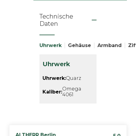
Technische
Daten
Uhrwerk
Gehäuse
Armband
Zif
Uhrwerk
Uhrwerk:
Quarz
Omega
Kaliber:
4061
ALTHERR
Berlin
5,0