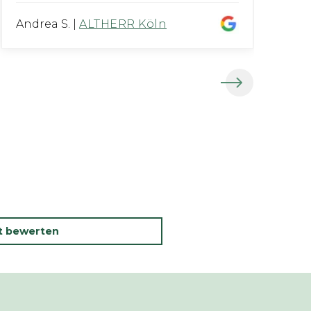
Andrea S.
|
ALTHERR Köln
G
kt bewerten