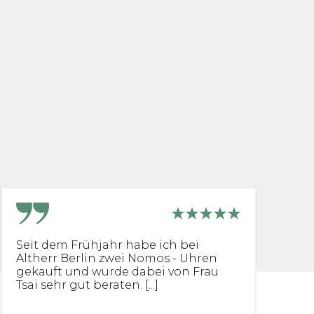
Seit dem Frühjahr habe ich bei
I
Altherr Berlin zwei Nomos - Uhren
B
gekauft und wurde dabei von Frau
g
Tsai sehr gut beraten. [...]
vo