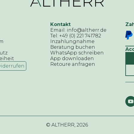
Kontakt
Za
Email: info@altherr.de
Tel: +49 (0) 221 741782
um
Inzahlungnahme
Beratung buchen
Ac
utz
WhatsApp schreiben
eiheit
App downloaden
Retoure anfragen
widerrufen
© ALTHERR,
2026