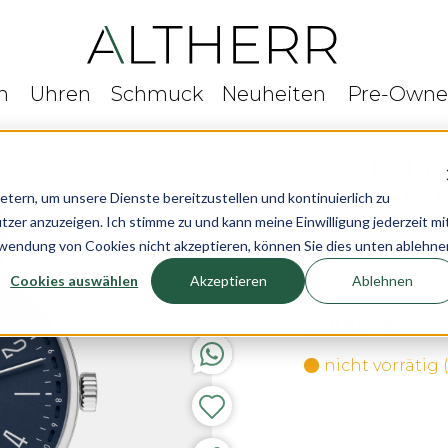
n
Uhren
Schmuck
Neuheiten
Pre-Own
rn, um unsere Dienste bereitzustellen und kontinuierlich zu
r anzuzeigen. Ich stimme zu und kann meine Einwilligung jederzeit mi
NOMOS Glashü
rwendung von Cookies nicht akzeptieren, können Sie dies unten ablehne
Cookies auswählen
Akzeptieren
Ablehnen
Ø 41 mm
3.900,- €
nicht vorrätig