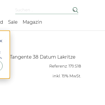
Suchen ...
ed
Sale
Magazin
t
tte Tangente 38 Datum Lakritze
n.
Referenz: 179.S18
inkl. 19% MwSt.