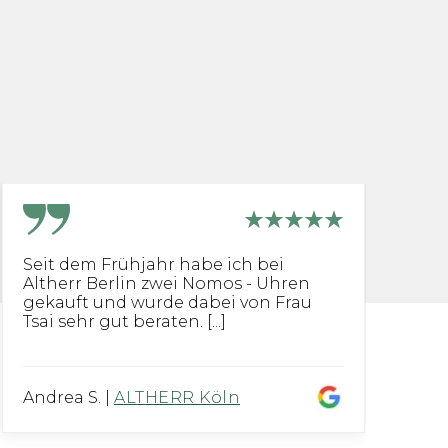
Seit dem Frühjahr habe ich bei
I
Altherr Berlin zwei Nomos - Uhren
B
gekauft und wurde dabei von Frau
g
Tsai sehr gut beraten. [...]
vo
Andrea S.
|
ALTHERR Köln
G