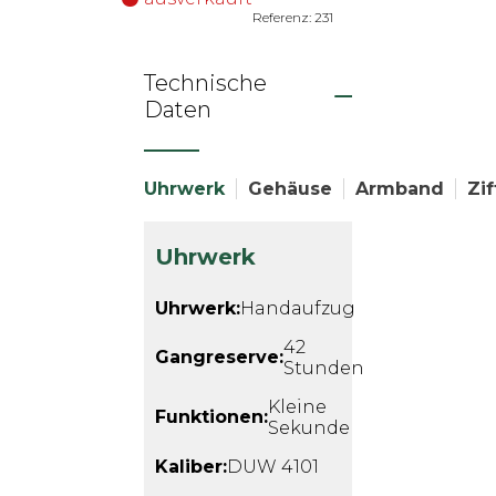
Referenz: 231
Technische
Daten
Uhrwerk
Gehäuse
Armband
Zif
Uhrwerk
Uhrwerk:
Handaufzug
42
Gangreserve:
Stunden
Kleine
Funktionen:
Sekunde
Kaliber:
DUW 4101