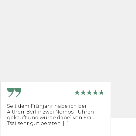
Seit dem Frühjahr habe ich bei
I
Altherr Berlin zwei Nomos - Uhren
B
gekauft und wurde dabei von Frau
g
Tsai sehr gut beraten. [...]
vo