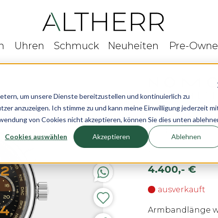
n
Uhren
Schmuck
Neuheiten
Pre-Own
rn, um unsere Dienste bereitzustellen und kontinuierlich zu
r anzuzeigen. Ich stimme zu und kann meine Einwilligung jederzeit mi
NOMOS Glashüt
rwendung von Cookies nicht akzeptieren, können Sie dies unten ablehne
Grid
Cookies auswählen
Akzeptieren
Ablehnen
Ø 40 mm
4.400,- €
ausverkauft
Armbandlänge wä