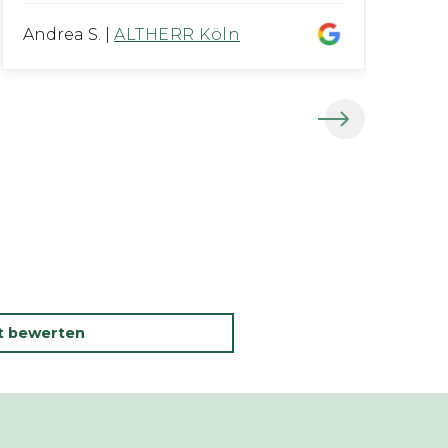
Andrea S.
|
ALTHERR Köln
G
kt bewerten