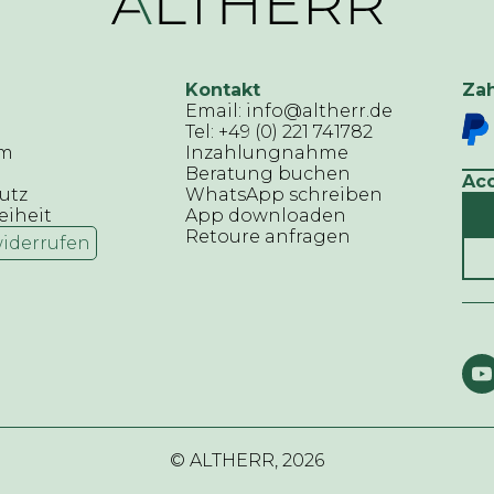
Kontakt
Za
Email: info@altherr.de
Tel: +49 (0) 221 741782
um
Inzahlungnahme
Beratung buchen
Ac
utz
WhatsApp schreiben
eiheit
App downloaden
Retoure anfragen
widerrufen
© ALTHERR,
2026