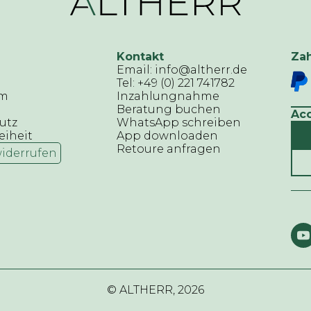
Kontakt
Za
Email: info@altherr.de
Tel: +49 (0) 221 741782
um
Inzahlungnahme
Beratung buchen
Ac
utz
WhatsApp schreiben
eiheit
App downloaden
Retoure anfragen
widerrufen
© ALTHERR,
2026