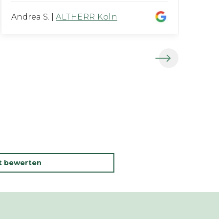
Andrea S.
|
ALTHERR Köln
G
kt bewerten