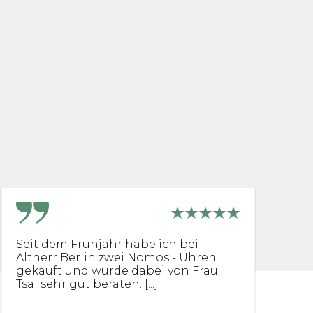
Seit dem Frühjahr habe ich bei
I
Altherr Berlin zwei Nomos - Uhren
B
gekauft und wurde dabei von Frau
g
Tsai sehr gut beraten. [...]
vo