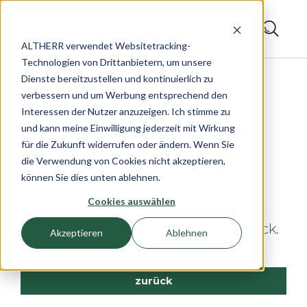
ALTHERR verwendet Websitetracking-
Technologien von Drittanbietern, um unsere
Dienste bereitzustellen und kontinuierlich zu
verbessern und um Werbung entsprechend den
Interessen der Nutzer anzuzeigen. Ich stimme zu
Es tut uns leid, diesen Artikel
und kann meine Einwilligung jederzeit mit Wirkung
können wir leider nicht mehr
für die Zukunft widerrufen oder ändern. Wenn Sie
anbieten.
die Verwendung von Cookies nicht akzeptieren,
können Sie dies unten ablehnen.
Cookies auswählen
Hier geht es zu unserer aktuellen
Marken- und Produktauswahl zurück.
Akzeptieren
Ablehnen
zurück