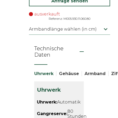
Anfrage senden
ausverkauft
Referenz: M005.930.11.060.80
Armbandlänge wählen (in cm)
Technische
Daten
Uhrwerk
Gehäuse
Armband
Zif
Uhrwerk
Uhrwerk:
Automatik
80
Gangreserve:
Stunden