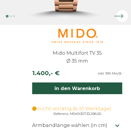
Mido Multifort TV 35
Ø 35 mm
1.400,- €
inkl. 19% MwSt.
in den Warenkorb
nicht vorrätig (6–10 Werktage)
Referenz: M049.307.33.296.00
Armbandlänge wählen (in cm)