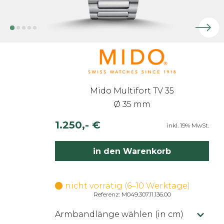
Mido Multifort TV 35
Ø 35 mm
1.250,- €
inkl. 19% MwSt.
in den Warenkorb
nicht vorrätig (6–10 Werktage)
Referenz: M049.307.11.136.00
Armbandlänge wählen (in cm)