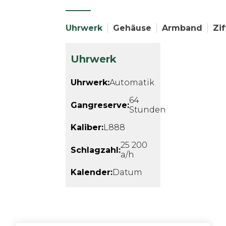
Uhrwerk
Gehäuse
Armband
Zif
Uhrwerk
Uhrwerk:
Automatik
64
Gangreserve:
Stunden
Kaliber:
L888
25 200
Schlagzahl:
a/h
Kalender:
Datum