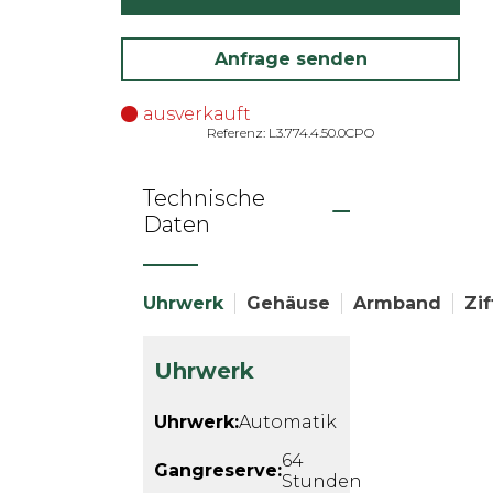
Anfrage senden
ausverkauft
Referenz: L3.774.4.50.0CPO
Technische
Daten
Uhrwerk
Gehäuse
Armband
Zif
Uhrwerk
Uhrwerk:
Automatik
64
Gangreserve:
Stunden