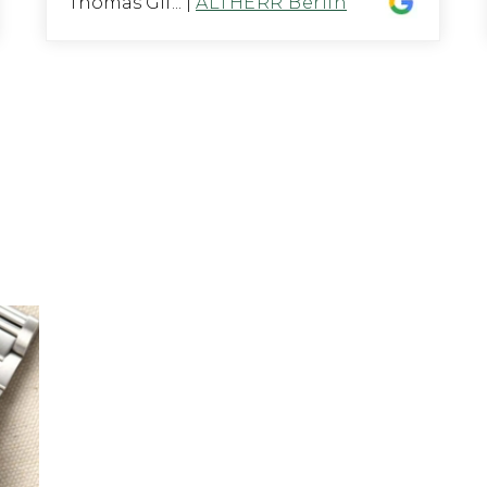
Thomas Gif...
|
ALTHERR Berlin