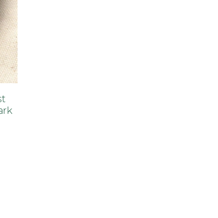
st
ark