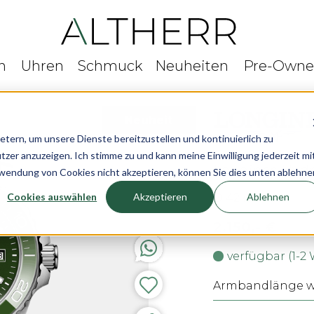
n
Uhren
Schmuck
Neuheiten
Pre-Own
Neuheit
rn, um unsere Dienste bereitzustellen und kontinuierlich zu
r anzuzeigen. Ich stimme zu und kann meine Einwilligung jederzeit mi
Longines Hyd
rwendung von Cookies nicht akzeptieren, können Sie dies unten ablehne
Cookies auswählen
Akzeptieren
Ablehnen
Ø 42 mm
2.150,- €
verfügbar (1-2
Armbandlänge wä