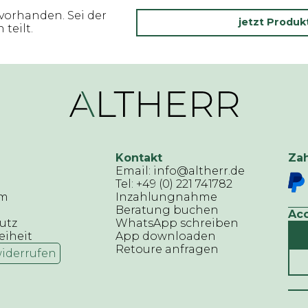
vorhanden. Sei der
jetzt Produ
teilt.
Kontakt
Za
Email: info@altherr.de
Tel: +49 (0) 221 741782
um
Inzahlungnahme
Beratung buchen
Ac
utz
WhatsApp schreiben
eiheit
App downloaden
Retoure anfragen
widerrufen