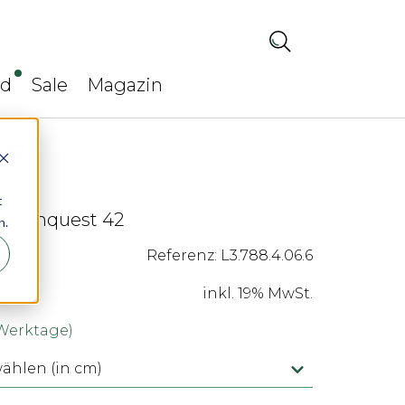
ed
Sale
Magazin
t
roConquest 42
n.
Referenz: L3.788.4.06.6
inkl. 19% MwSt.
 Werktage)
hlen (in cm)