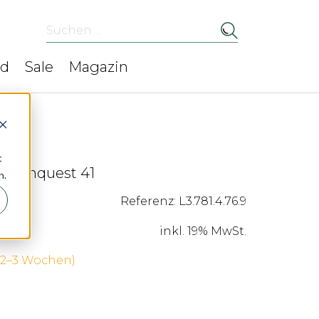
Suchen ...
ed
Sale
Magazin
t
roConquest 41
n.
Referenz: L3.781.4.76.9
inkl. 19% MwSt.
 (2–3 Wochen)