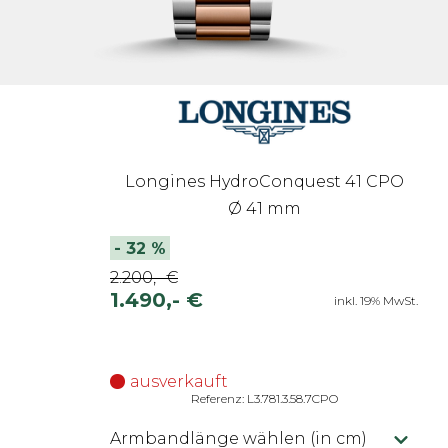
Longines HydroConquest 41 CPO
Ø 41 mm
-
32
%
2.200,- €
1.490,- €
inkl. 19% MwSt.
ausverkauft
Referenz: L3.781.3.58.7CPO
Armbandlänge wählen (in cm)