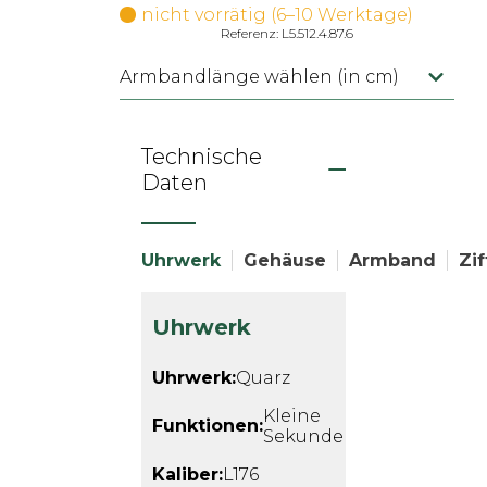
nicht vorrätig (6–10 Werktage)
Referenz: L5.512.4.87.6
Armbandlänge wählen (in cm)
Technische
Daten
Uhrwerk
Gehäuse
Armband
Zif
Uhrwerk
Uhrwerk:
Quarz
Kleine
Funktionen:
Sekunde
Kaliber:
L176