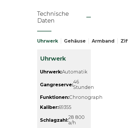
Technische
Daten
Uhrwerk
Gehäuse
Armband
Zif
Uhrwerk
Uhrwerk:
Automatik
46
Gangreserve:
Stunden
Funktionen:
Chronograph
Kaliber:
69355
28 800
Schlagzahl:
a/h