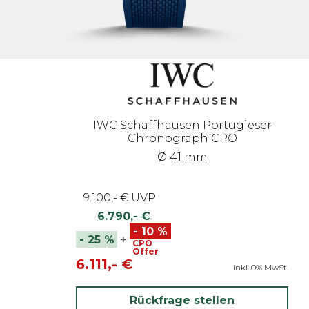
IWC Schaffhausen Portugieser
Chronograph CPO
Ø 41 mm
9.100,- €
UVP
6.790,- €
-
10
%
-
25
%
+
CPO
Offer
6.111,- €
inkl. 0% MwSt.
Rückfrage stellen