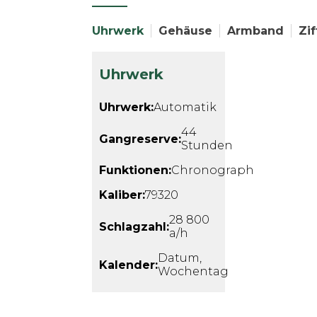
Uhrwerk
Gehäuse
Armband
Zif
Uhrwerk
Uhrwerk:
Automatik
44
Gangreserve:
Stunden
Funktionen:
Chronograph
Kaliber:
79320
28 800
Schlagzahl:
a/h
Datum,
Kalender:
Wochentag