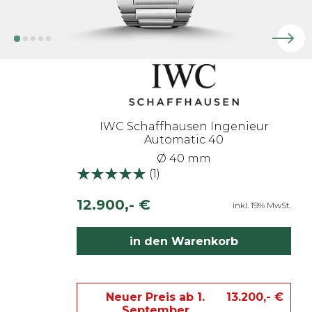
IWC Schaffhausen Ingenieur
Automatic 40
Ø 40 mm
(
1
)
12.900,- €
inkl. 19% MwSt.
in den Warenkorb
Neuer Preis ab 1.
13.200,- €
September