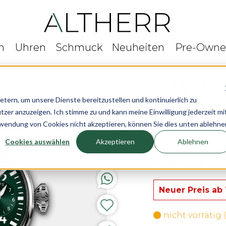
n
Uhren
Schmuck
Neuheiten
Pre-Own
rn, um unsere Dienste bereitzustellen und kontinuierlich zu
r anzuzeigen. Ich stimme zu und kann meine Einwilligung jederzeit mi
IWC Schaffhau
rwendung von Cookies nicht akzeptieren, können Sie dies unten ablehne
Cookies auswählen
Akzeptieren
Ablehnen
Ø 46 mm
13.900,- €
Neuer Preis ab
nicht vorrätig