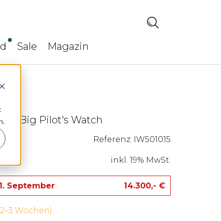
ed
Sale
Magazin
t
sen Big Pilot's Watch
n.
Referenz: IW501015
inkl. 19% MwSt.
 1. September
14.300,- €
 (2–3 Wochen)