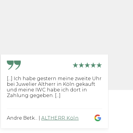
[...] Ich habe gestern meine zweite Uhr
T
bei Juwelier Altherr in Köln gekauft
fr
und meine IWC habe ich dort in
m
Zahlung gegeben. [...]
[...
Andre Betk...
|
ALTHERR Köln
T