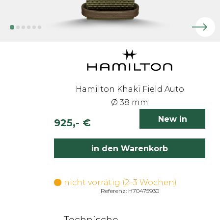
Hamilton Khaki Field Auto
Ø 38 mm
New in
925,- €
inkl. 19% MwSt.
in den Warenkorb
nicht vorrätig (2–3 Wochen)
Referenz: H70475930