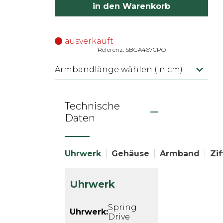
in den Warenkorb
ausverkauft
Referenz: SBGA467CPO
Armbandlänge wählen (in cm)
Technische
Daten
Uhrwerk
Gehäuse
Armband
Zif
Uhrwerk
Spring
Uhrwerk:
Drive