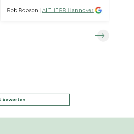
Rob Robson
|
ALTHERR Hannover
Al
kt bewerten