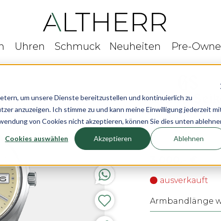
n
Uhren
Schmuck
Neuheiten
Pre-Own
rn, um unsere Dienste bereitzustellen und kontinuierlich zu
r anzuzeigen. Ich stimme zu und kann meine Einwilligung jederzeit mi
Grand Seiko H
rwendung von Cookies nicht akzeptieren, können Sie dies unten ablehne
Cookies auswählen
Akzeptieren
Ablehnen
Ø 40 mm
3.000,- €
ausverkauft
Armbandlänge wä