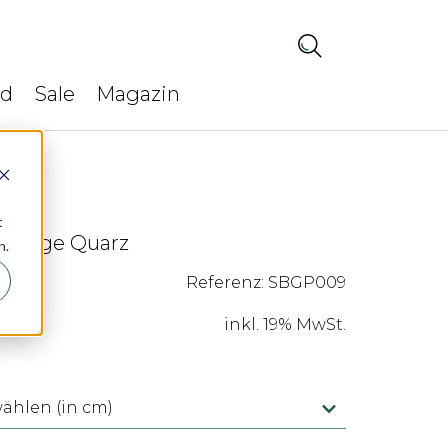
ed
Sale
Magazin
t
eritage Quarz
n.
Referenz: SBGP009
inkl. 19% MwSt.
hlen (in cm)