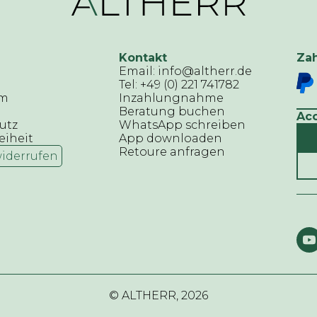
Kontakt
Za
Email: info@altherr.de
Tel: +49 (0) 221 741782
um
Inzahlungnahme
Beratung buchen
Ac
utz
WhatsApp schreiben
eiheit
App downloaden
Retoure anfragen
widerrufen
© ALTHERR,
2026