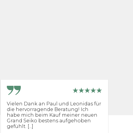
Vielen Dank an Paul und Leonidas für
I
die hervorragende Beratung! Ich
S
habe mich beim Kauf meiner neuen
Gr
Grand Seiko bestens aufgehoben
bi
gefühlt. [...]
Se