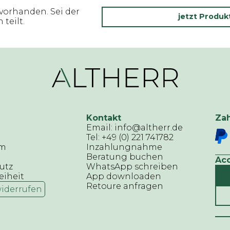
vorhanden. Sei der
jetzt Produ
teilt.
Kontakt
Za
Email: info@altherr.de
Tel: +49 (0) 221 741782
um
Inzahlungnahme
Beratung buchen
Ac
utz
WhatsApp schreiben
eiheit
App downloaden
Retoure anfragen
widerrufen