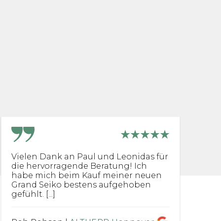
Vielen Dank an Paul und Leonidas für
I
die hervorragende Beratung! Ich
S
habe mich beim Kauf meiner neuen
Gr
Grand Seiko bestens aufgehoben
bi
gefühlt. [...]
Se