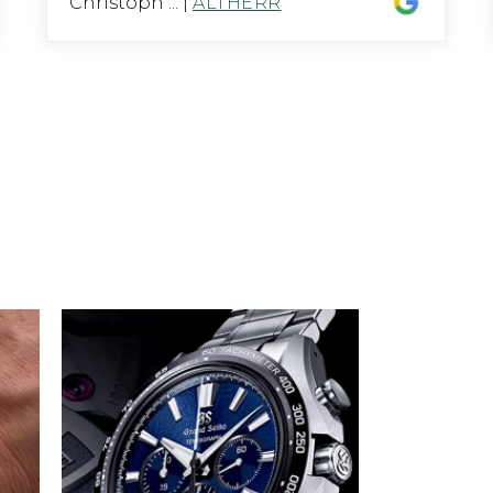
Christoph ...
|
ALTHERR