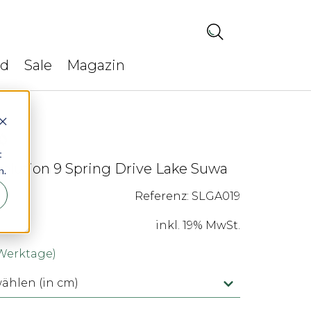
ed
Sale
Magazin
t
olution 9 Spring Drive Lake Suwa
n.
Referenz: SLGA019
inkl. 19% MwSt.
 Werktage)
hlen (in cm)