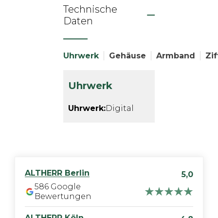
Technische
Daten
Uhrwerk
Gehäuse
Armband
Zif
Uhrwerk
Uhrwerk:
Digital
ALTHERR
Berlin
5,0
586
Google
Bewertungen
ALTHERR
Köln