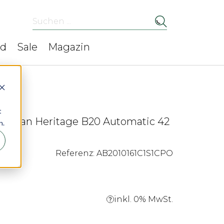
Suchen ...
ed
Sale
Magazin
t
erocean Heritage B20 Automatic 42
n.
Referenz: AB2010161C1S1CPO
inkl. 0% MwSt.