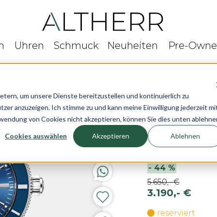
n
Uhren
Schmuck
Neuheiten
Pre-Own
rn, um unsere Dienste bereitzustellen und kontinuierlich zu
r anzuzeigen. Ich stimme zu und kann meine Einwilligung jederzeit mi
Breitling Sup
rwendung von Cookies nicht akzeptieren, können Sie dies unten ablehne
CPO
Cookies auswählen
Akzeptieren
Ablehnen
Ø 42 mm
-
44
%
5.650,- €
3.190,- €
reserviert