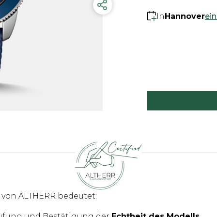
In
Hannover
ei
rt von ALTHERR bedeutet:
fung und Bestätigung der
Echtheit des Modells