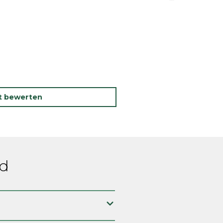
kt bewerten
ed