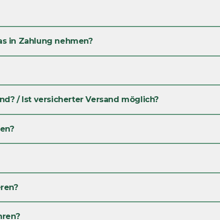
as in Zahlung nehmen?
d? / Ist versicherter Versand möglich?
gen?
eren?
hren?