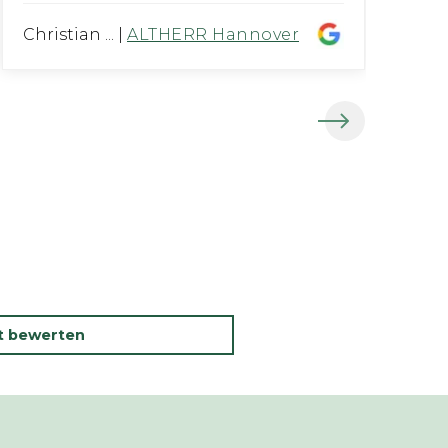
Christian ...
|
ALTHERR Hannover
Th
kt bewerten