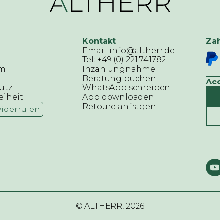
Kontakt
Za
Email: info@altherr.de
Tel: +49 (0) 221 741782
um
Inzahlungnahme
Beratung buchen
Ac
utz
WhatsApp schreiben
eiheit
App downloaden
Retoure anfragen
widerrufen
© ALTHERR,
2026