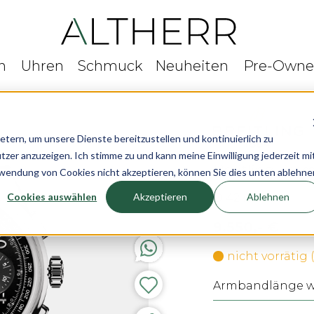
n
Uhren
Schmuck
Neuheiten
Pre-Own
rn, um unsere Dienste bereitzustellen und kontinuierlich zu
r anzuzeigen. Ich stimme zu und kann meine Einwilligung jederzeit mi
Breitling Pre
rwendung von Cookies nicht akzeptieren, können Sie dies unten ablehne
Cookies auswählen
Akzeptieren
Ablehnen
Ø 42 mm
9.550,- €
nicht vorrätig
Armbandlänge wä