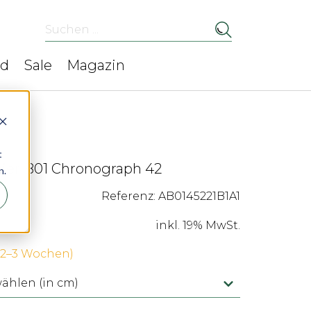
Suchen ...
ed
Sale
Magazin
t
mier B01 Chronograph 42
n.
Referenz: AB0145221B1A1
inkl. 19% MwSt.
 (2–3 Wochen)
hlen (in cm)