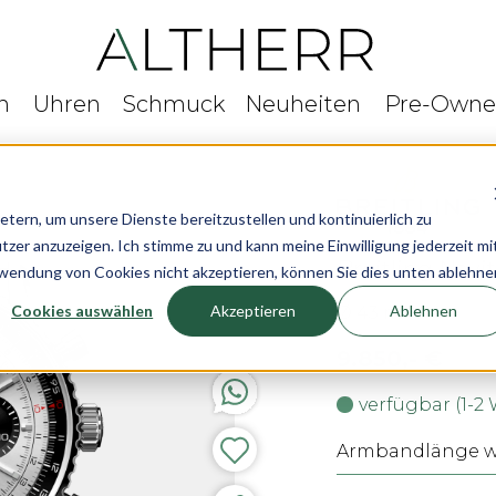
n
Uhren
Schmuck
Neuheiten
Pre-Own
ern, um unsere Dienste bereitzustellen und kontinuierlich zu
r anzuzeigen. Ich stimme zu und kann meine Einwilligung jederzeit mi
Breitling Nav
rwendung von Cookies nicht akzeptieren, können Sie dies unten ablehne
Cookies auswählen
Akzeptieren
Ablehnen
Ø 43 mm
9.850,- €
verfügbar (1-2
Armbandlänge wä