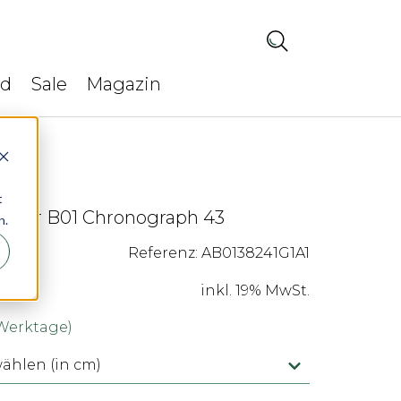
ed
Sale
Magazin
t
itimer B01 Chronograph 43
n.
Referenz: AB0138241G1A1
inkl. 19% MwSt.
 Werktage)
hlen (in cm)