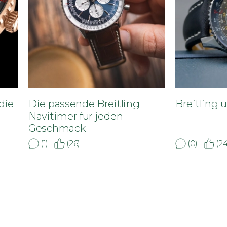
die
Die passende Breitling
Breitling 
Navitimer für jeden
Geschmack
(1)
(26)
(0)
(24