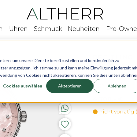
n
Uhren
Schmuck
Neuheiten
Pre-Own
rn, um unsere Dienste bereitzustellen und kontinuierlich zu
r anzuzeigen. Ich stimme zu und kann meine Einwilligung jederzeit mi
Breitling Navi
rwendung von Cookies nicht akzeptieren, können Sie dies unten ablehne
Cookies auswählen
Akzeptieren
Ablehnen
Ø 32 mm
4.700,- €
nicht vorrätig