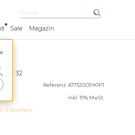
Suchen ...
ed
Sale
Magazin
t
timer 32
n.
Referenz: A77320D91K1P1
inkl. 19% MwSt.
 (2–3 Wochen)