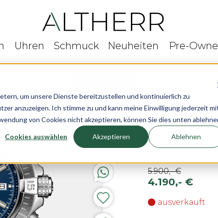
n
Uhren
Schmuck
Neuheiten
Pre-Own
Neu
rn, um unsere Dienste bereitzustellen und kontinuierlich zu
r anzuzeigen. Ich stimme zu und kann meine Einwilligung jederzeit mi
Breitling Ave
rwendung von Cookies nicht akzeptieren, können Sie dies unten ablehne
Cookies auswählen
Akzeptieren
Ablehnen
Ø 45 mm
-
29
%
5.900,- €
4.190,- €
ausverkauft