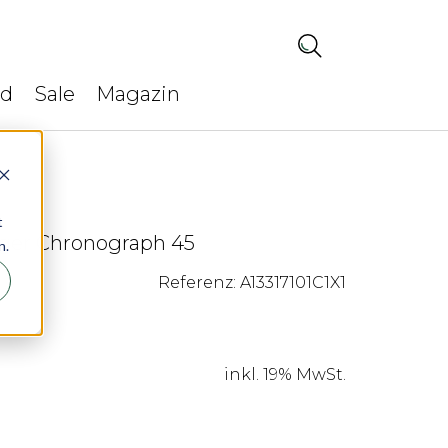
ed
Sale
Magazin
t
nger Chronograph 45
n.
Referenz: A13317101C1X1
inkl. 19% MwSt.