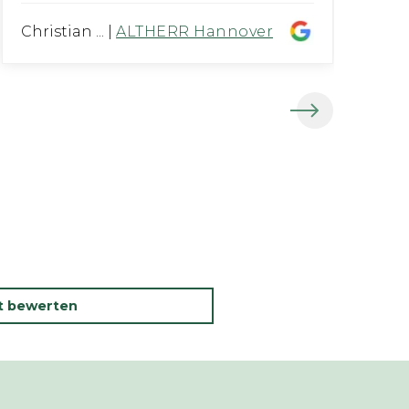
Christian ...
|
ALTHERR Hannover
Th
kt bewerten