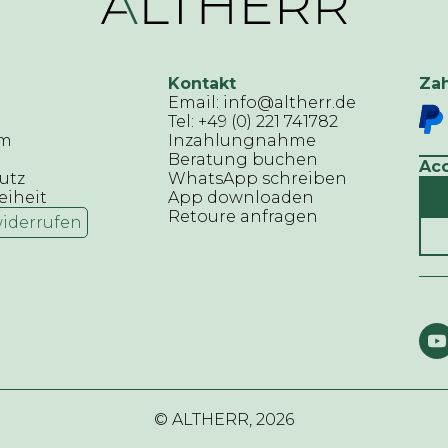
Kontakt
Za
Email: info@altherr.de
Tel: +49 (0) 221 741782
um
Inzahlungnahme
Beratung buchen
Ac
utz
WhatsApp schreiben
eiheit
App downloaden
Retoure anfragen
widerrufen
© ALTHERR,
2026