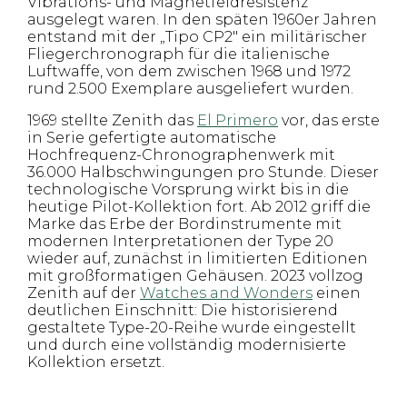
Vibrations- und Magnetfeldresistenz
ausgelegt waren. In den späten 1960er Jahren
entstand mit der „Tipo CP2" ein militärischer
Fliegerchronograph für die italienische
Luftwaffe, von dem zwischen 1968 und 1972
rund 2.500 Exemplare ausgeliefert wurden.
1969 stellte Zenith das
El Primero
vor, das erste
in Serie gefertigte automatische
Hochfrequenz-Chronographenwerk mit
36.000 Halbschwingungen pro Stunde. Dieser
technologische Vorsprung wirkt bis in die
heutige Pilot-Kollektion fort. Ab 2012 griff die
Marke das Erbe der Bordinstrumente mit
modernen Interpretationen der Type 20
wieder auf, zunächst in limitierten Editionen
mit großformatigen Gehäusen. 2023 vollzog
Zenith auf der
Watches and Wonders
einen
deutlichen Einschnitt: Die historisierend
gestaltete Type-20-Reihe wurde eingestellt
und durch eine vollständig modernisierte
Kollektion ersetzt.