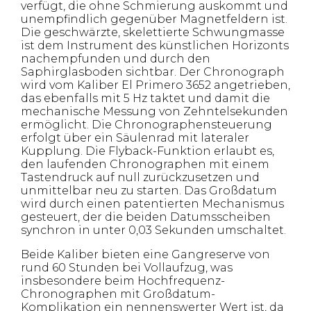
verfügt, die ohne Schmierung auskommt und
unempfindlich gegenüber Magnetfeldern ist.
Die geschwärzte, skelettierte Schwungmasse
ist dem Instrument des künstlichen Horizonts
nachempfunden und durch den
Saphirglasboden sichtbar. Der Chronograph
wird vom Kaliber El Primero 3652 angetrieben,
das ebenfalls mit 5 Hz taktet und damit die
mechanische Messung von Zehntelsekunden
ermöglicht. Die Chronographensteuerung
erfolgt über ein Säulenrad mit lateraler
Kupplung. Die Flyback-Funktion erlaubt es,
den laufenden Chronographen mit einem
Tastendruck auf null zurückzusetzen und
unmittelbar neu zu starten. Das Großdatum
wird durch einen patentierten Mechanismus
gesteuert, der die beiden Datumsscheiben
synchron in unter 0,03 Sekunden umschaltet.
Beide Kaliber bieten eine Gangreserve von
rund 60 Stunden bei Vollaufzug, was
insbesondere beim Hochfrequenz-
Chronographen mit Großdatum-
Komplikation ein nennenswerter Wert ist, da