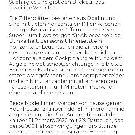
Saphirglas und gibt den Blick auf das
jeweilige Werk frei.
Die Zifferblätter bestehen aus Opalin und
sind mit tiefen horizontalen Rillen versehen.
Übergroße arabische Ziffern aus massiver
Super-LumiNova sorgen für Ablesbarkeit bei
Dunkelheit. Bei sechs Uhr ersetzt ein
horizontaler Leuchtstrich die Ziffer, ein
Gestaltungselement, das den künstlichen
Horizont aus dem Cockpit aufgreift und dem
Auge eine optische Ausrichtungslinie bietet.
Bei der Edelstahlversion des Chronographen
setzen orangefarbene Chronographenzeiger
und ein Minutenzähler mit alternierenden
Farbsektoren in Fünf-Minuten-Intervallen
einen zusätzlichen Akzent.
Beide Modelllinien werden von hauseigenen
Hochfrequenzkalibern der El Primero Familie
angetrieben. Die Pilot Automatic nutzt das
Kaliber El Primero 3620 mit 219 Bauteilen, das
bei 36.000 Halbschwingungen pro Stunde
arbeitet und über eine Silizium-Hemmung