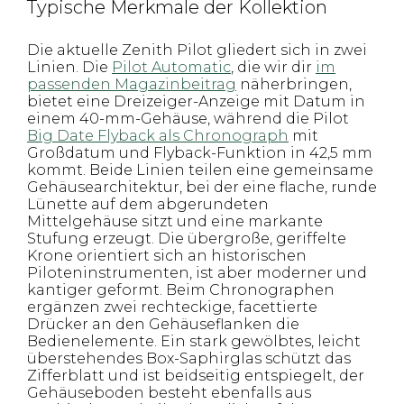
Typische Merkmale der Kollektion
Die aktuelle Zenith Pilot gliedert sich in zwei
Linien. Die
Pilot Automatic
, die wir dir
im
passenden Magazinbeitrag
näherbringen,
bietet eine Dreizeiger-Anzeige mit Datum in
einem 40-mm-Gehäuse, während die Pilot
Big Date Flyback als Chronograph
mit
Großdatum und Flyback-Funktion in 42,5 mm
kommt. Beide Linien teilen eine gemeinsame
Gehäusearchitektur, bei der eine flache, runde
Lünette auf dem abgerundeten
Mittelgehäuse sitzt und eine markante
Stufung erzeugt. Die übergroße, geriffelte
Krone orientiert sich an historischen
Piloteninstrumenten, ist aber moderner und
kantiger geformt. Beim Chronographen
ergänzen zwei rechteckige, facettierte
Drücker an den Gehäuseflanken die
Bedienelemente. Ein stark gewölbtes, leicht
überstehendes Box-Saphirglas schützt das
Zifferblatt und ist beidseitig entspiegelt, der
Gehäuseboden besteht ebenfalls aus