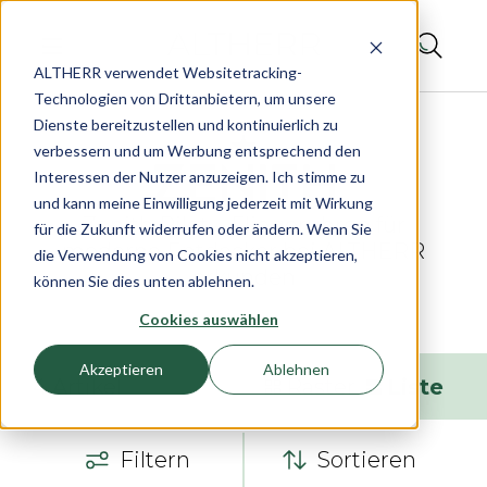
ALTHERR verwendet Websitetracking-
Technologien von Drittanbietern, um unsere
Dienste bereitzustellen und kontinuierlich zu
verbessern und um Werbung entsprechend den
Interessen der Nutzer anzuzeigen. Ich stimme zu
und kann meine Einwilligung jederzeit mit Wirkung
Zenith Pilot – Fliegeruhren für
für die Zukunft widerrufen oder ändern. Wenn Sie
moderne Entdecker bei ALTHERR
die Verwendung von Cookies nicht akzeptieren,
erkunden
können Sie dies unten ablehnen.
Cookies auswählen
Akzeptieren
Ablehnen
4
Artikel
Raster
Liste
Filtern
Sortieren