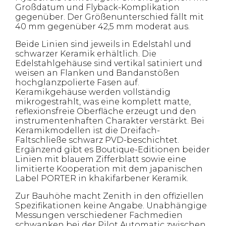
Großdatum und Flyback-Komplikation
gegenüber. Der Größenunterschied fällt mit
40 mm gegenüber 42,5 mm moderat aus.
Beide Linien sind jeweils in Edelstahl und
schwarzer Keramik erhältlich. Die
Edelstahlgehäuse sind vertikal satiniert und
weisen an Flanken und Bandanstößen
hochglanzpolierte Fasen auf.
Keramikgehäuse werden vollständig
mikrogestrahlt, was eine komplett matte,
reflexionsfreie Oberfläche erzeugt und den
instrumentenhaften Charakter verstärkt. Bei
Keramikmodellen ist die Dreifach-
Faltschließe schwarz PVD-beschichtet.
Ergänzend gibt es Boutique-Editionen beider
Linien mit blauem Zifferblatt sowie eine
limitierte Kooperation mit dem japanischen
Label PORTER in khakifarbener Keramik.
Zur Bauhöhe macht Zenith in den offiziellen
Spezifikationen keine Angabe. Unabhängige
Messungen verschiedener Fachmedien
schwanken bei der Pilot Automatic zwischen