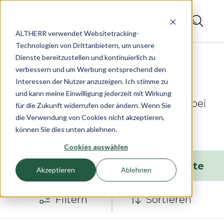
ALTHERR verwendet Websitetracking-
Technologien von Drittanbietern, um unsere
Dienste bereitzustellen und kontinuierlich zu
verbessern und um Werbung entsprechend den
Interessen der Nutzer anzuzeigen. Ich stimme zu
und kann meine Einwilligung jederzeit mit Wirkung
UNION Averin – Sportliche Eleganz bei
für die Zukunft widerrufen oder ändern. Wenn Sie
ALTHERR erkunden
die Verwendung von Cookies nicht akzeptieren,
können Sie dies unten ablehnen.
Cookies auswählen
3
Artikel
Raster
Liste
Akzeptieren
Ablehnen
Filtern
Sortieren