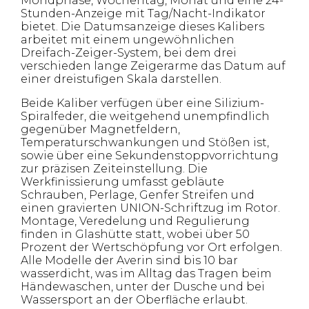
Mondphase, Wochentag, Monat und eine 24-
Stunden-Anzeige mit Tag/Nacht-Indikator
bietet. Die Datumsanzeige dieses Kalibers
arbeitet mit einem ungewöhnlichen
Dreifach-Zeiger-System, bei dem drei
verschieden lange Zeigerarme das Datum auf
einer dreistufigen Skala darstellen.
Beide Kaliber verfügen über eine Silizium-
Spiralfeder, die weitgehend unempfindlich
gegenüber Magnetfeldern,
Temperaturschwankungen und Stößen ist,
sowie über eine Sekundenstoppvorrichtung
zur präzisen Zeiteinstellung. Die
Werkfinissierung umfasst gebläute
Schrauben, Perlage, Genfer Streifen und
einen gravierten UNION-Schriftzug im Rotor.
Montage, Veredelung und Regulierung
finden in Glashütte statt, wobei über 50
Prozent der Wertschöpfung vor Ort erfolgen.
Alle Modelle der Averin sind bis 10 bar
wasserdicht, was im Alltag das Tragen beim
Händewaschen, unter der Dusche und bei
Wassersport an der Oberfläche erlaubt.