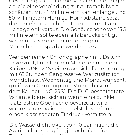
Gestaltung spricht dabei vor allem diejenigen
an, die eine Verbindung zur Automobilwelt
schätzen. Mit 41 Millimetern Kantenlänge und
50 Millimetern Horn-zu-Horn-Abstand setzt
die Uhr ein deutlich sichtbares Format am
Handgelenk voraus. Die Gehäusehöhe von 15,5
Millimetern sollte ebenfalls berücksichtigt
werden, da sie die Uhr unter engen
Manschetten spürbar werden lässt.
Wer den reinen Chronographen mit Datum
bevorzugt, findet in den Modellen mit dem
Kaliber UNG-27.S2 eine übersichtliche Lösung
mit 65 Stunden Gangreserve. Wer zusätzlich
Mondphase, Wochentag und Monat wünscht,
greift zum Chronograph Mondphase mit
dem Kaliber UNG-25.S1. Die DLC-beschichtete
Variante bietet sich an, wenn eine dunkle,
kratzfestere Oberfläche bevorzugt wird,
während die polierten Edelstahlversionen
einen klassischeren Eindruck vermitteln.
Die Wasserdichtigkeit von 10 bar macht die
Averin alltagstauglich, jedoch nicht für