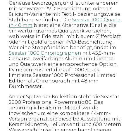
Gehäuse bevorzugen, und ist unter anderem
mit schwarzer PVD-Beschichtung oder als
Silicium-Variante mit Textil- beziehungsweise
Stahlband verfügbar. Die
Seastar 1000 Quartz
in 40 mm
bietet eine Alternative für alle, die
ein wartungsarmes Quarzwerk vorziehen,
wahlweise in Edelstahl mit blauem Zifferblatt
oder mit goldfarbener PVD-Beschichtung.
Wer eine Stoppfunktion benötigt, findet im
Seastar 1000 Chronographen
mit 45,5-mm-
Gehäuse, zweifarbiger Aluminium-Lünette
und Quarzwerk eine entsprechende Option.
Daneben existiert die auf 1.000 Stück
limitierte Seastar 1000 Professional Limited
Edition als Chronograph mit 48 mm
Durchmesser.
An der Spitze der Kollektion steht die Seastar
2000 Professional Powermatic 80. Das
ursprüngliche 46-mm-Modell wurde
inzwischen um eine kompaktere 44-mm-
Version ergänzt, die dieselbe Ausstattung mit
Keramiklünette, Heliumventil und 600 Metern
Wasserdichtigkeit in einem handlicheren