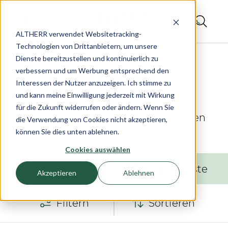
ALTHERR verwendet Websitetracking-
Technologien von Drittanbietern, um unsere
Dienste bereitzustellen und kontinuierlich zu
verbessern und um Werbung entsprechend den
Interessen der Nutzer anzuzeigen. Ich stimme zu
und kann meine Einwilligung jederzeit mit Wirkung
Tissot Seastar – Die Uhr für den
für die Zukunft widerrufen oder ändern. Wenn Sie
Wassersport bei ALTHERR erkunden
die Verwendung von Cookies nicht akzeptieren,
können Sie dies unten ablehnen.
Cookies auswählen
50
Artikel
Raster
Liste
Akzeptieren
Ablehnen
Filtern
Sortieren