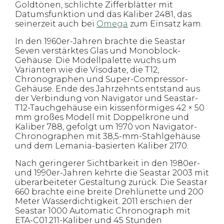
Goldtönen, schlichte Zifferblätter mit
Datumsfunktion und das Kaliber 2481, das
seinerzeit auch bei
Omega
zum Einsatz kam.
In den 1960er-Jahren brachte die Seastar
Seven verstärktes Glas und Monoblock-
Gehäuse. Die Modellpalette wuchs um
Varianten wie die Visodate, die T12,
Chronographen und Super-Compressor-
Gehäuse. Ende des Jahrzehnts entstand aus
der Verbindung von Navigator und Seastar-
T12-Tauchgehäuse ein kissenförmiges 42 × 50
mm großes Modell mit Doppelkrone und
Kaliber 788, gefolgt um 1970 von Navigator-
Chronographen mit 38,5-mm-Stahlgehäuse
und dem Lemania-basierten Kaliber 2170.
Nach geringerer Sichtbarkeit in den 1980er-
und 1990er-Jahren kehrte die Seastar 2003 mit
überarbeiteter Gestaltung zurück. Die Seastar
660 brachte eine breite Drehlünette und 200
Meter Wasserdichtigkeit. 2011 erschien der
Seastar 1000 Automatic Chronograph mit
ETA-C01.211-Kaliber und 45 Stunden