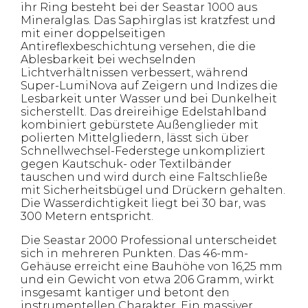
ihr Ring besteht bei der Seastar 1000 aus
Mineralglas. Das Saphirglas ist kratzfest und
mit einer doppelseitigen
Antireflexbeschichtung versehen, die die
Ablesbarkeit bei wechselnden
Lichtverhältnissen verbessert, während
Super-LumiNova auf Zeigern und Indizes die
Lesbarkeit unter Wasser und bei Dunkelheit
sicherstellt. Das dreireihige Edelstahlband
kombiniert gebürstete Außenglieder mit
polierten Mittelgliedern, lässt sich über
Schnellwechsel-Federstege unkompliziert
gegen Kautschuk- oder Textilbänder
tauschen und wird durch eine Faltschließe
mit Sicherheitsbügel und Drückern gehalten.
Die Wasserdichtigkeit liegt bei 30 bar, was
300 Metern entspricht.
Die Seastar 2000 Professional unterscheidet
sich in mehreren Punkten. Das 46-mm-
Gehäuse erreicht eine Bauhöhe von 16,25 mm
und ein Gewicht von etwa 206 Gramm, wirkt
insgesamt kantiger und betont den
instrumentellen Charakter. Ein massiver