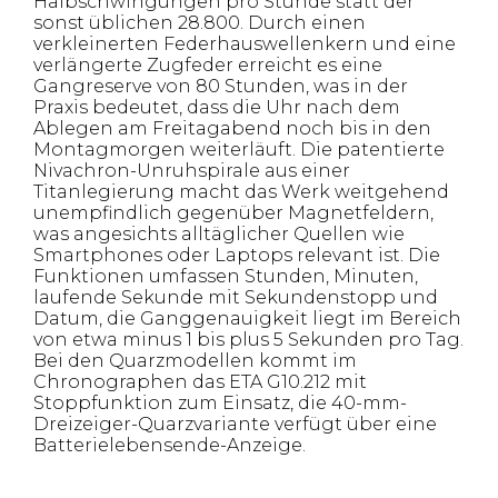
Halbschwingungen pro Stunde statt der
sonst üblichen 28.800. Durch einen
verkleinerten Federhauswellenkern und eine
verlängerte Zugfeder erreicht es eine
Gangreserve von 80 Stunden, was in der
Praxis bedeutet, dass die Uhr nach dem
Ablegen am Freitagabend noch bis in den
Montagmorgen weiterläuft. Die patentierte
Nivachron-Unruhspirale aus einer
Titanlegierung macht das Werk weitgehend
unempfindlich gegenüber Magnetfeldern,
was angesichts alltäglicher Quellen wie
Smartphones oder Laptops relevant ist. Die
Funktionen umfassen Stunden, Minuten,
laufende Sekunde mit Sekundenstopp und
Datum, die Ganggenauigkeit liegt im Bereich
von etwa minus 1 bis plus 5 Sekunden pro Tag.
Bei den Quarzmodellen kommt im
Chronographen das ETA G10.212 mit
Stoppfunktion zum Einsatz, die 40-mm-
Dreizeiger-Quarzvariante verfügt über eine
Batterielebensende-Anzeige.