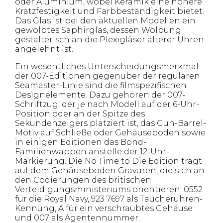
oder Aluminium, wobei Keramik eine höhere
Kratzfestigkeit und Farbbeständigkeit bietet.
Das Glas ist bei den aktuellen Modellen ein
gewölbtes Saphirglas, dessen Wölbung
gestalterisch an die Plexigläser älterer Uhren
angelehnt ist.
Ein wesentliches Unterscheidungsmerkmal
der 007-Editionen gegenüber der regulären
Seamaster-Linie sind die filmspezifischen
Designelemente. Dazu gehören der 007-
Schriftzug, der je nach Modell auf der 6-Uhr-
Position oder an der Spitze des
Sekundenzeigers platziert ist, das Gun-Barrel-
Motiv auf Schließe oder Gehäuseboden sowie
in einigen Editionen das Bond-
Familienwappen anstelle der 12-Uhr-
Markierung. Die No Time to Die Edition trägt
auf dem Gehäuseboden Gravuren, die sich an
den Codierungen des britischen
Verteidigungsministeriums orientieren: 0552
für die Royal Navy, 923 7697 als Taucheruhren-
Kennung, A für ein verschraubtes Gehäuse
und 007 als Agentennummer.