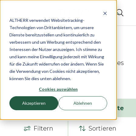
ALTHERR verwendet Websitetracking-
Technologien von Drittanbietern, um unsere
Dienste bereitzustellen und kontinuierlich zu
verbessern und um Werbung entsprechend den
Interessen der Nutzer anzuzeigen. Ich stimme zu
und kann meine Einwilligung jederzeit mit Wirkung
OMEGA Seamaster 007 – Die Uhr des
für die Zukunft widerrufen oder ändern. Wenn Sie
Geheimagenten bei ALTHERR
die Verwendung von Cookies nicht akzeptieren,
entdecken
können Sie dies unten ablehnen.
Cookies auswählen
Akzeptieren
Ablehnen
3
Artikel
Raster
Liste
Filtern
Sortieren