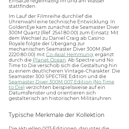
Einsätze regelmäßig im und am Wasser
stattfinden.
Im Lauf der Filmreihe durchlief die
Uhrenwahl eine technische Entwicklung. In
GoldenEye kam zunächst die Seamaster Diver
300M Quartz (Ref. 2541.80.00) zum Einsatz. Mit
dem Wechsel zu Daniel Craig ab Casino
Royale folgte der Übergang zur
mechanischen Seamaster Diver 300M (Ref.
2220.80.00) mit
Co-Axial Hemmung,
ergänzt
durch die
Planet Ocean
. Ab Spectre und No
Time to Die verschob sich die Gestaltung hin
zu einem deutlicheren Vintage-Charakter: Die
Seamaster 300 SPECTRE Edition und die
Seamaster Diver 300M 007 Edition (No Time
to Die)
verzichten beispielsweise auf ein
Datumsfenster und orientieren sich
gestalterisch an historischen Militäruhren.
Typische Merkmale der Kollektion
Die aktuellen 007-Editionen, darunter die