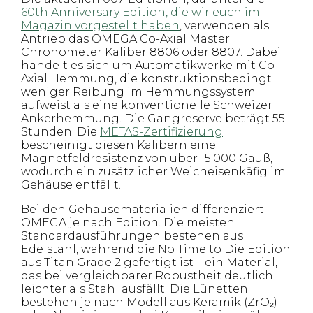
60th Anniversary Edition, die wir euch im
Magazin vorgestellt haben
, verwenden als
Antrieb das OMEGA Co-Axial Master
Chronometer Kaliber 8806 oder 8807. Dabei
handelt es sich um Automatikwerke mit Co-
Axial Hemmung, die konstruktionsbedingt
weniger Reibung im Hemmungssystem
aufweist als eine konventionelle Schweizer
Ankerhemmung. Die Gangreserve beträgt 55
Stunden. Die
METAS-Zertifizierung
bescheinigt diesen Kalibern eine
Magnetfeldresistenz von über 15.000 Gauß,
wodurch ein zusätzlicher Weicheisenkäfig im
Gehäuse entfällt.
Bei den Gehäusematerialien differenziert
OMEGA je nach Edition. Die meisten
Standardausführungen bestehen aus
Edelstahl, während die No Time to Die Edition
aus Titan Grade 2 gefertigt ist – ein Material,
das bei vergleichbarer Robustheit deutlich
leichter als Stahl ausfällt. Die Lünetten
bestehen je nach Modell aus Keramik (ZrO₂)