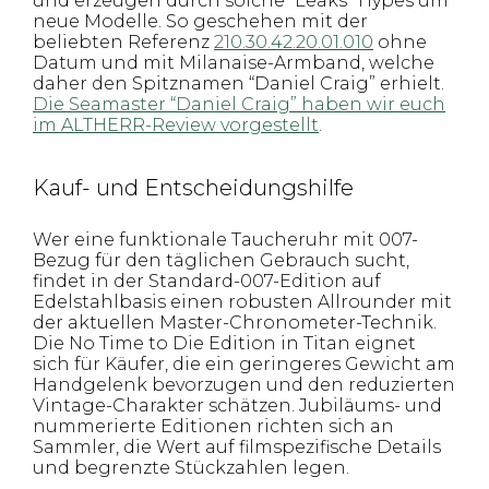
und erzeugen durch solche “Leaks” Hypes um
neue Modelle. So geschehen mit der
beliebten Referenz
210.30.42.20.01.010
ohne
Datum und mit Milanaise-Armband, welche
daher den Spitznamen “Daniel Craig” erhielt.
Die Seamaster “Daniel Craig” haben wir euch
im ALTHERR-Review vorgestellt
.
Kauf- und Entscheidungshilfe
Wer eine funktionale Taucheruhr mit 007-
Bezug für den täglichen Gebrauch sucht,
findet in der Standard-007-Edition auf
Edelstahlbasis einen robusten Allrounder mit
der aktuellen Master-Chronometer-Technik.
Die No Time to Die Edition in Titan eignet
sich für Käufer, die ein geringeres Gewicht am
Handgelenk bevorzugen und den reduzierten
Vintage-Charakter schätzen. Jubiläums- und
nummerierte Editionen richten sich an
Sammler, die Wert auf filmspezifische Details
und begrenzte Stückzahlen legen.