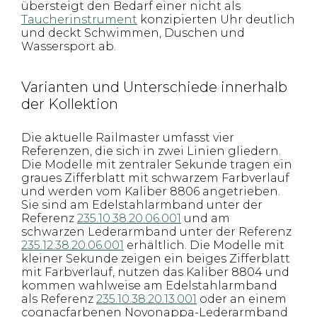
übersteigt den Bedarf einer nicht als
Taucherinstrument
konzipierten Uhr deutlich
und deckt Schwimmen, Duschen und
Wassersport ab.
Varianten und Unterschiede innerhalb
der Kollektion
Die aktuelle Railmaster umfasst vier
Referenzen, die sich in zwei Linien gliedern.
Die Modelle mit zentraler Sekunde tragen ein
graues Zifferblatt mit schwarzem Farbverlauf
und werden vom Kaliber 8806 angetrieben.
Sie sind am Edelstahlarmband unter der
Referenz
235.10.38.20.06.001
und am
schwarzen Lederarmband unter der Referenz
235.12.38.20.06.001
erhältlich. Die Modelle mit
kleiner Sekunde zeigen ein beiges Zifferblatt
mit Farbverlauf, nutzen das Kaliber 8804 und
kommen wahlweise am Edelstahlarmband
als Referenz
235.10.38.20.13.001
oder an einem
cognacfarbenen Novonappa-Lederarmband