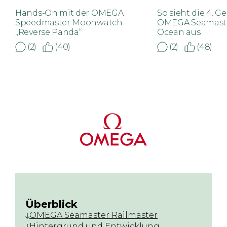
Hands-On mit der OMEGA
So sieht die 4. G
Speedmaster Moonwatch
OMEGA Seamaste
„Reverse Panda“
Ocean aus
(2)
(40)
(2)
(48)
Überblick
OMEGA Seamaster Railmaster
Hintergrund und Entwicklung