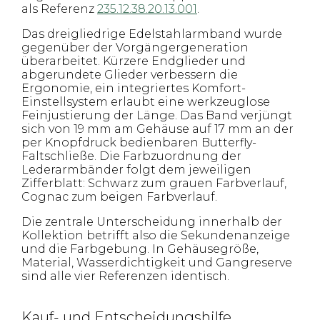
als Referenz
235.12.38.20.13.001
.
Das dreigliedrige Edelstahlarmband wurde
gegenüber der Vorgängergeneration
überarbeitet. Kürzere Endglieder und
abgerundete Glieder verbessern die
Ergonomie, ein integriertes Komfort-
Einstellsystem erlaubt eine werkzeuglose
Feinjustierung der Länge. Das Band verjüngt
sich von 19 mm am Gehäuse auf 17 mm an der
per Knopfdruck bedienbaren Butterfly-
Faltschließe. Die Farbzuordnung der
Lederarmbänder folgt dem jeweiligen
Zifferblatt: Schwarz zum grauen Farbverlauf,
Cognac zum beigen Farbverlauf.
Die zentrale Unterscheidung innerhalb der
Kollektion betrifft also die Sekundenanzeige
und die Farbgebung. In Gehäusegröße,
Material, Wasserdichtigkeit und Gangreserve
sind alle vier Referenzen identisch.
Kauf- und Entscheidungshilfe