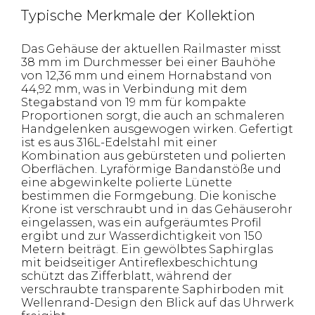
Typische Merkmale der Kollektion
Das Gehäuse der aktuellen Railmaster misst
38 mm im Durchmesser bei einer Bauhöhe
von 12,36 mm und einem Hornabstand von
44,92 mm, was in Verbindung mit dem
Stegabstand von 19 mm für kompakte
Proportionen sorgt, die auch an schmaleren
Handgelenken ausgewogen wirken. Gefertigt
ist es aus 316L-Edelstahl mit einer
Kombination aus gebürsteten und polierten
Oberflächen. Lyraförmige Bandanstöße und
eine abgewinkelte polierte Lünette
bestimmen die Formgebung. Die konische
Krone ist verschraubt und in das Gehäuserohr
eingelassen, was ein aufgeräumtes Profil
ergibt und zur Wasserdichtigkeit von 150
Metern beiträgt. Ein gewölbtes Saphirglas
mit beidseitiger Antireflexbeschichtung
schützt das Zifferblatt, während der
verschraubte transparente Saphirboden mit
Wellenrand-Design den Blick auf das Uhrwerk