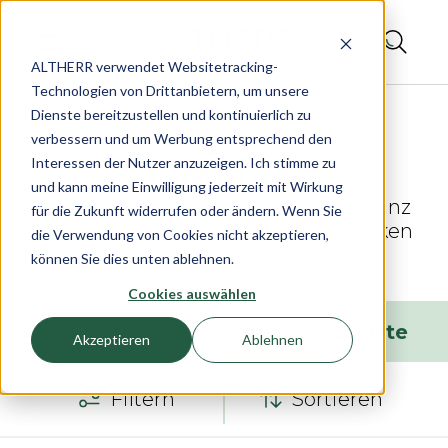
ALTHERR verwendet Websitetracking-
Technologien von Drittanbietern, um unsere
Dienste bereitzustellen und kontinuierlich zu
verbessern und um Werbung entsprechend den
Interessen der Nutzer anzuzeigen. Ich stimme zu
und kann meine Einwilligung jederzeit mit Wirkung
OMEGA Railmaster – Zeitlose Eleganz
für die Zukunft widerrufen oder ändern. Wenn Sie
für den Alltag bei ALTHERR entdecken
die Verwendung von Cookies nicht akzeptieren,
können Sie dies unten ablehnen.
Cookies auswählen
4
Artikel
Raster
Liste
Akzeptieren
Ablehnen
Filtern
Sortieren