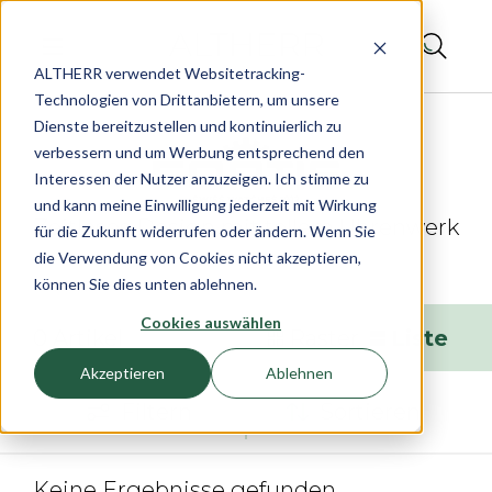
ALTHERR verwendet Websitetracking-
Technologien von Drittanbietern, um unsere
Dienste bereitzustellen und kontinuierlich zu
verbessern und um Werbung entsprechend den
Interessen der Nutzer anzuzeigen. Ich stimme zu
und kann meine Einwilligung jederzeit mit Wirkung
Zeitloses Design mit tollem Uhrenwerk
für die Zukunft widerrufen oder ändern. Wenn Sie
die Verwendung von Cookies nicht akzeptieren,
können Sie dies unten ablehnen.
Cookies auswählen
0
Artikel
Raster
Liste
Akzeptieren
Ablehnen
Filtern
Sortieren
Keine Ergebnisse gefunden