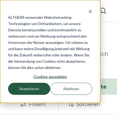
ALTHERR verwendet Websitetracking-
Technologien von Drittanbietern, um unsere
Dienste bereitzustellen und kontinuierlich zu
verbessern und um Werbung entsprechend den
Interessen der Nutzer anzuzeigen. Ich stimme zu
und kann meine Einwilligung jederzeit mit Wirkung
Certina DS Action Day Date – Sportlich
für die Zukunft widerrufen oder ändern. Wenn Sie
und präzise
die Verwendung von Cookies nicht akzeptieren,
können Sie dies unten ablehnen.
Cookies auswählen
6
Artikel
Raster
Liste
Akzeptieren
Ablehnen
Filtern
Sortieren