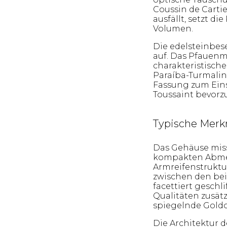
Coussin de Cartie
ausfällt, setzt d
Volumen.
Die edelsteinbes
auf. Das Pfauenmo
charakteristisch
Paraíba-Turmali
Fassung zum Einsa
Toussaint bevorz
Typische Merkm
Das Gehäuse misst
kompakten Abmes
Armreifenstruktur
zwischen den be
facettiert geschl
Qualitäten zusätz
spiegelnde Goldob
Die Architektur 