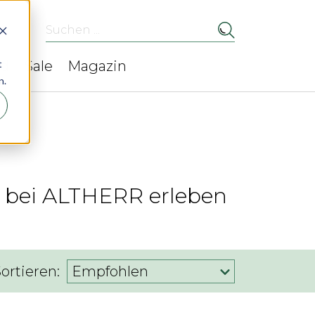
Suchen ...
t
ed
Sale
Magazin
n.
k bei ALTHERR erleben
ortieren:
Empfohlen