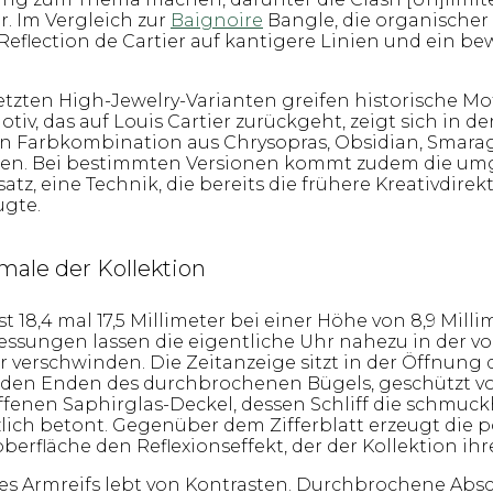
r. Im Vergleich zur
Baignoire
Bangle, die organischer 
ie Reflection de Cartier auf kantigere Linien und ein b
etzten High-Jewelry-Varianten greifen historische Mo
tiv, das auf Louis Cartier zurückgeht, zeigt sich in de
en Farbkombination aus Chrysopras, Obsidian, Smar
nen. Bei bestimmten Versionen kommt zudem die um
tz, eine Technik, die bereits die frühere Kreativdire
ugte.
ale der Kollektion
 18,4 mal 17,5 Millimeter bei einer Höhe von 8,9 Milli
sungen lassen die eigentliche Uhr nahezu in der v
 verschwinden. Die Zeitanzeige sitzt in der Öffnung 
iden Enden des durchbrochenen Bügels, geschützt v
iffenen Saphirglas-Deckel, dessen Schliff die schmuc
lich betont. Gegenüber dem Zifferblatt erzeugt die po
erfläche den Reflexionseffekt, der der Kollektion ih
des Armreifs lebt von Kontrasten. Durchbrochene Abs