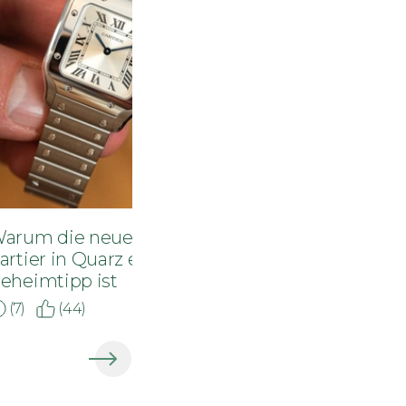
Ikonen im Schatte
arum die neue Santos de
Cartier Uhren unt
artier in Quarz ein
fast jeder
eheimtipp ist
(7)
(44)
(4)
(20)