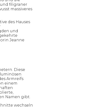
und filigraner
ewusst massiveres
tive des Hauses
r
agden und
gekehrte
ktorin Jeanne
metern. Diese
oluminösen
des Armreifs
on einem
khaften
lierte,
ren Namen gibt.
chnitte wechseln