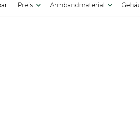
bar
Preis
Armbandmaterial
Gehäu