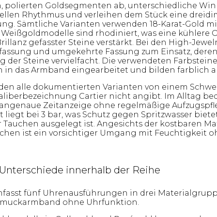
n, polierten Goldsegmenten ab, unterschiedliche Wi
ellen Rhythmus und verleihen dem Stück eine dreidi
ung. Sämtliche Varianten verwenden 18-Karat-Gold mit
e Weißgoldmodelle sind rhodiniert, was eine kühlere 
rillanz gefasster Steine verstärkt. Bei den High-Jew
ssung und umgekehrte Fassung zum Einsatz, dere
 der Steine vervielfacht. Die verwendeten Farbsteine
en in das Armband eingearbeitet und bilden farblich 
den alle dokumentierten Varianten von einem Schwei
liberbezeichnung Cartier nicht angibt. Im Alltag be
angenaue Zeitanzeige ohne regelmäßige Aufzugspfle
 liegt bei 3 bar, was Schutz gegen Spritzwasser bietet
auchen ausgelegt ist. Angesichts der kostbaren Mat
ächen ist ein vorsichtiger Umgang mit Feuchtigkeit 
Unterschiede innerhalb der Reihe
mfasst fünf Uhrenausführungen in drei Materialgrup
hmuckarmband ohne Uhrfunktion.