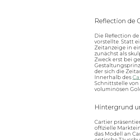
Reflection de C
Die Reflection de
vorstellte. Statt
Zeitanzeige in e
zunächst als sk
Zweck erst bei 
Gestaltungsprinz
der sich die Zeit
Innerhalb des
Ca
Schnittstelle von
voluminösen Gol
Hintergrund u
Cartier präsentie
offizielle Markte
das Modell an Ca
optische Täuschu