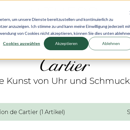
rn, um unsere Dienste bereitzustellen und kontinuierlich zu
r anzuzeigen. Ich stimme zu und kann meine Einwilligung jederzeit mi
n
Uhren
Schmuck
Neuheiten
Pre-Own
rwendung von Cookies nicht akzeptieren, können Sie dies unten ablehne
Cookies auswählen
Akzeptieren
Ablehnen
 Die Kunst von Uhr und Schmuc
ion de Cartier
(
1
Artikel
)
S