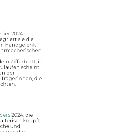
rtier 2024
griert sie die
 am Handgelenk
uhrmacherischen
m Zifferblatt, in
zulaufen scheint.
 an der
 Trägerinnen, die
chten.
ders
2024, die
alterisch knüpft
ache und
ed und die