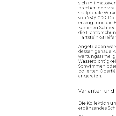
sich mit massive
brechen den visu
skulpturale Wirk
von 750/1000. Di
erzeugt und die B
kommen Schneefa
die Lichtbrechung
Hartstein-Streif
Angetrieben wer
dessen genaue Ka
wartungsarme, g
Wasserdichtigkeit
Schwimmen oder T
polierten Oberfl
angeraten.
Varianten und 
Die Kollektion u
ergänzendes Sc