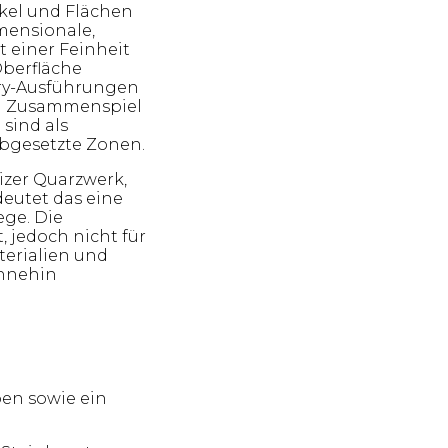
nkel und Flächen
mensionale,
 einer Feinheit
Oberfläche
elry-Ausführungen
n Zusammenspiel
 sind als
abgesetzte Zonen.
zer Quarzwerk,
deutet das eine
ge. Die
, jedoch nicht für
erialien und
ohnehin
pen sowie ein