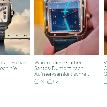
itan: So hast
Warum diese Cartier
W
noch nie
Santos-Dumont nach
C
Aufmerksamkeit schreit
G
(7)
(13)