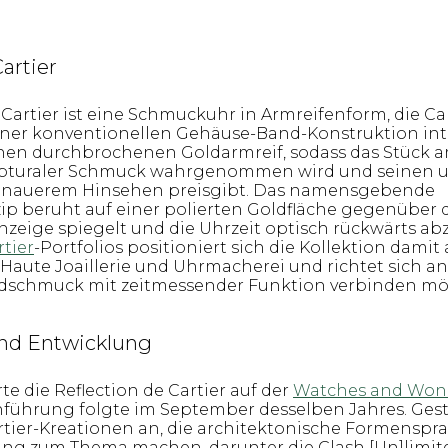
artier
 Cartier ist eine Schmuckuhr in Armreifenform, die Ca
 einer konventionellen Gehäuse-Band-Konstruktion inte
inen durchbrochenen Goldarmreif, sodass das Stück
ulpturaler Schmuck wahrgenommen wird und seinen 
genauerem Hinsehen preisgibt. Das namensgebende
ip beruht auf einer polierten Goldfläche gegenüber de
anzeige spiegelt und die Uhrzeit optisch rückwärts ab
rtier
-Portfolios positioniert sich die Kollektion damit
 Haute Joaillerie und Uhrmacherei und richtet sich an
dschmuck mit zeitmessender Funktion verbinden mö
nd Entwicklung
rte die Reflection de Cartier auf der
Watches and Won
inführung folgte im September desselben Jahres. Gest
rtier-Kreationen an, die architektonische Formenspr
ng zum Thema machen, darunter die Clash [Un]limit