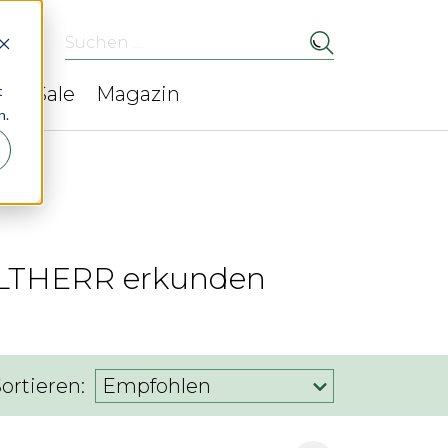
Suchen ...
t
ed
Sale
Magazin
n.
i ALTHERR erkunden
ortieren:
Empfohlen