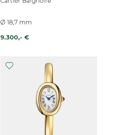
Cartier Baignoire
Ø 18,7 mm
9.300,- €