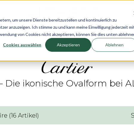
rn, um unsere Dienste bereitzustellen und kontinuierlich zu
r anzuzeigen. Ich stimme zu und kann meine Einwilligung jederzeit mi
n
Uhren
Schmuck
Neuheiten
Pre-Own
rwendung von Cookies nicht akzeptieren, können Sie dies unten ablehne
Cookies auswählen
Akzeptieren
Ablehnen
 – Die ikonische Ovalform be
ire
(
16
Artikel
)
S