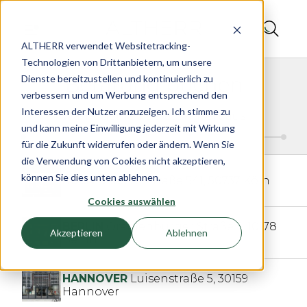
Termin beim Juwelier ALTHERR buchen | Beratung & Serv
ALTHERR verwendet Websitetracking-
Technologien von Drittanbietern, um unsere
Beratung buchen
Dienste bereitzustellen und kontinuierlich zu
verbessern und um Werbung entsprechend den
Interessen der Nutzer anzuzeigen. Ich stimme zu
Wähle deinen Beratungsort aus
und kann meine Einwilligung jederzeit mit Wirkung
für die Zukunft widerrufen oder ändern. Wenn Sie
die Verwendung von Cookies nicht akzeptieren,
können Sie dies unten ablehnen.
KÖLN
Neusser Straße 541,
50737 Köln
Cookies auswählen
BERLIN
Oranienburger Straße 9,
10178
Akzeptieren
Ablehnen
Berlin
HANNOVER
Luisenstraße 5,
30159
Hannover