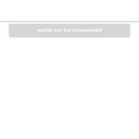
weiter zur Serviceauswahl
Standorte
ALTHERR Köln
ALTHERR Berlin
ALTHERR Hannover
Service
ALTHERR Programm
ALTHERR Deal Alert
ALTHERR Calibre
ALTHERR Atomuhr
Crashkurs
Über uns
Historie
Karriere