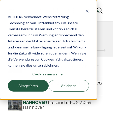
Termin beim Juwelier ALTHERR buchen | Beratung & Serv
ALTHERR verwendet Websitetracking-
Technologien von Drittanbietern, um unsere
Beratung buchen
Dienste bereitzustellen und kontinuierlich zu
verbessern und um Werbung entsprechend den
Interessen der Nutzer anzuzeigen. Ich stimme zu
Wähle deinen Beratungsort aus
und kann meine Einwilligung jederzeit mit Wirkung
für die Zukunft widerrufen oder ändern. Wenn Sie
die Verwendung von Cookies nicht akzeptieren,
können Sie dies unten ablehnen.
KÖLN
Neusser Straße 541,
50737 Köln
Cookies auswählen
BERLIN
Oranienburger Straße 9,
10178
Akzeptieren
Ablehnen
Berlin
HANNOVER
Luisenstraße 5,
30159
Hannover