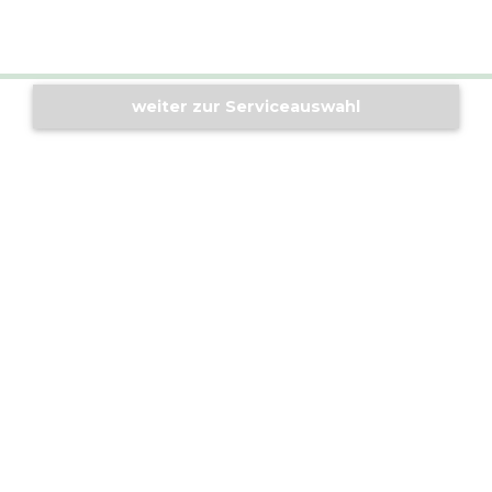
weiter zur Serviceauswahl
Standorte
ALTHERR Köln
ALTHERR Berlin
ALTHERR Hannover
Service
ALTHERR Programm
ALTHERR Deal Alert
ALTHERR Calibre
ALTHERR Atomuhr
Crashkurs
Über uns
Historie
Karriere