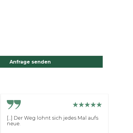
Anfrage senden
[...] Der Weg lohnt sich jedes Mal aufs
S
neue.
Uh
S