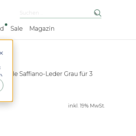
Suchen ...
ed
Sale
Magazin
t
olle Saffiano-Leder Grau für 3
n.
-ALTH
inkl. 19% MwSt.