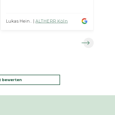
ko
Lukas Hein...
|
ALTHERR Köln
Ro
kt bewerten