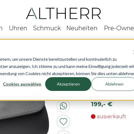
n
Uhren
Schmuck
Neuheiten
Pre-Own
rn, um unsere Dienste bereitzustellen und kontinuierlich zu
r anzuzeigen. Ich stimme zu und kann meine Einwilligung jederzeit mi
ALTHERR Uhrenr
rwendung von Cookies nicht akzeptieren, können Sie dies unten ablehne
Uhren
Cookies auswählen
Akzeptieren
Ablehnen
Referenz: WRO5
199,- €
ausverkauft