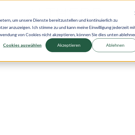
rn, um unsere Dienste bereitzustellen und kontinuierlich zu
r anzuzeigen. Ich stimme zu und kann meine Einwilligung jederzeit mi
n
Uhren
Schmuck
Neuheiten
Pre-Own
rwendung von Cookies nicht akzeptieren, können Sie dies unten ablehne
Cookies auswählen
Akzeptieren
Ablehnen