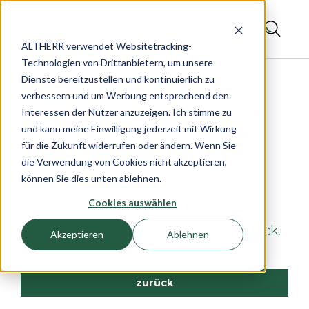
ALTHERR verwendet Websitetracking-
Technologien von Drittanbietern, um unsere
Dienste bereitzustellen und kontinuierlich zu
verbessern und um Werbung entsprechend den
Interessen der Nutzer anzuzeigen. Ich stimme zu
Es tut uns leid, diesen Artikel
und kann meine Einwilligung jederzeit mit Wirkung
können wir leider nicht mehr
für die Zukunft widerrufen oder ändern. Wenn Sie
anbieten.
die Verwendung von Cookies nicht akzeptieren,
können Sie dies unten ablehnen.
Cookies auswählen
Hier geht es zu unserer aktuellen
Marken- und Produktauswahl zurück.
Akzeptieren
Ablehnen
zurück