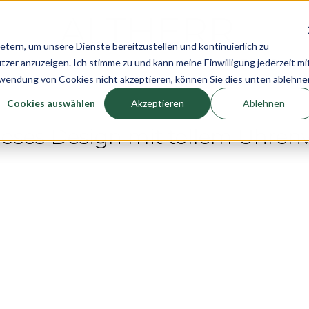
rn, um unsere Dienste bereitzustellen und kontinuierlich zu
r anzuzeigen. Ich stimme zu und kann meine Einwilligung jederzeit mi
n
Uhren
Schmuck
Neuheiten
Pre-Own
rwendung von Cookies nicht akzeptieren, können Sie dies unten ablehne
Cookies auswählen
Akzeptieren
Ablehnen
tloses Design mit tollem Uhren