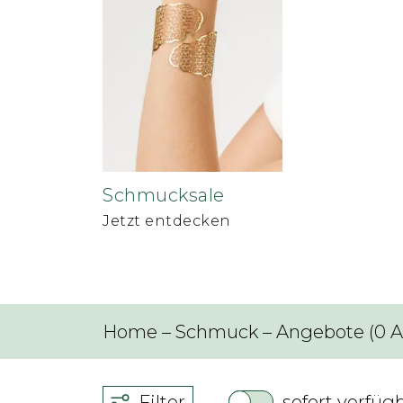
Schmucksale
Jetzt entdecken
Home
–
Schmuck
–
Angebote
(
0
A
Filter
sofort verfüg