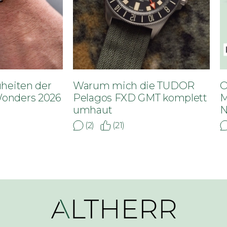
uheiten der
Warum mich die TUDOR
O
onders 2026
Pelagos FXD GMT komplett
M
umhaut
N
(2)
(21)