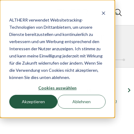
Termin beim Juwelier ALTHERR buchen | Beratung & Serv
ALTHERR verwendet Websitetracking-
Technologien von Drittanbietern, um unsere
Beratung buchen
Dienste bereitzustellen und kontinuierlich zu
verbessern und um Werbung entsprechend den
Interessen der Nutzer anzuzeigen. Ich stimme zu
Wähle deinen Termin aus
und kann meine Einwilligung jederzeit mit Wirkung
für die Zukunft widerrufen oder ändern. Wenn Sie
die Verwendung von Cookies nicht akzeptieren,
können Sie dies unten ablehnen.
Mo
Di
Mi
Do
Fr
Cookies auswählen
10
11
12
13
14
Aug
Aug
Aug
Aug
Aug
Akzeptieren
Ablehnen