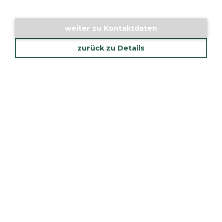
weiter zu Kontaktdaten
zurück zu Details
Standorte
ALTHERR Köln
ALTHERR Berlin
ALTHERR Hannover
Service
ALTHERR Programm
ALTHERR Deal Alert
ALTHERR Calibre
ALTHERR Atomuhr
Crashkurs
Über uns
Historie
Karriere